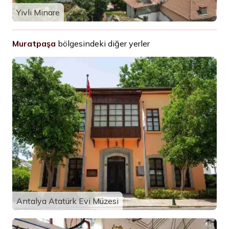
Yivli Minare
Muratpaşa
bölgesindeki diğer yerler
Antalya Atatürk Evi Müzesi