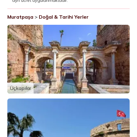
ayrı ücret uygulanmaktadır.
Muratpaşa
>
Doğal & Tarihi Yerler
Üçkapılar