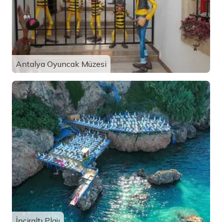
Antalya Oyuncak Müzesi
İnciraltı Plajı