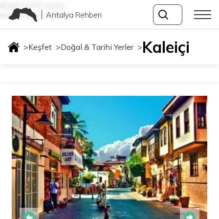
dogal-tarihi-yerler
Antalya Rehberi
dogal-tarihi-yerler
Kaleiçi
>
Keşfet
>
Doğal & Tarihi Yerler
>