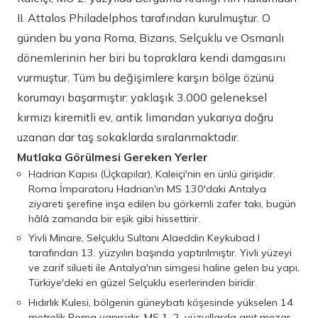
II. Attalos Philadelphos tarafından kurulmuştur. O
günden bu yana Roma, Bizans, Selçuklu ve Osmanlı
dönemlerinin her biri bu topraklara kendi damgasını
vurmuştur. Tüm bu değişimlere karşın bölge özünü
korumayı başarmıştır: yaklaşık 3.000 geleneksel
kırmızı kiremitli ev, antik limandan yukarıya doğru
uzanan dar taş sokaklarda sıralanmaktadır.
Mutlaka Görülmesi Gereken Yerler
Hadrian Kapısı (Üçkapılar), Kaleiçi'nin en ünlü girişidir.
Roma İmparatoru Hadrian'ın MS 130'daki Antalya
ziyareti şerefine inşa edilen bu görkemli zafer takı, bugün
hâlâ zamanda bir eşik gibi hissettirir.
Yivli Minare, Selçuklu Sultanı Alaeddin Keykubad I
tarafından 13. yüzyılın başında yaptırılmıştır. Yivli yüzeyi
ve zarif silueti ile Antalya'nın simgesi haline gelen bu yapı,
Türkiye'deki en güzel Selçuklu eserlerinden biridir.
Hıdırlık Kulesi, bölgenin güneybatı köşesinde yükselen 14
metrelik Roma yapısıdır. MS 1–2. yüzyıllarda anıt mezar