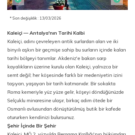
* Son değişiklik : 13/03/2026
Kaleiçi — Antalya'nın Tarihi Kalbi
Kaleiçi, adını çevreleyen antik surlardan alan ve iki
binyılı aşkın bir geçmişe sahip bu surların içinde kalan
tarihi bölgeyi tanımlar. Akdeniz'e bakan sarp
kayalıkların üzerine kurulu olan Kaleiçi, yalnızca bir
semt değil; her köşesinde farklı bir medeniyetin izini
taşıyan, yaşayan bir tarih katmanıdır. Bir sokakta
Roma kemeriyle yüz yüze gelir, köşeyi döndüğünüzde
Selçuklu minaresine ulaşır, birkaç adım ötede bir
Osmanlı avlusundan dönüştürülmüş butik bir kafede
otururken kendinizi bulursunuz.
Şehir İçinde Bir Şehir
Kaleiçi, MÖ 2. yüzyılda Bergama Krallığı'nın hükümdarı