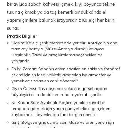
bir avluda sabah kahvesi içmek, kıyı boyunca tekne
turuna çıkmak ya da taş kemerli bir dükkânda el
yapımı çinilere bakmak istiyorsanız Kaleiçi her birini
sunar.
Pratik Bilgiler
Ulaşım: Kaleiçi şehir merkezinde yer alır. Antalya'nın ana
tramvay hattıyla (Müze–Antalya durağı) kolayca
ulaşılabilir. Taksi ve araç kiralama seçenekleri de
yaygındır.
En İyi Zaman: Sabahın erken saatleri en sakin ve fotoğraf
çekimi için en ideal vakittir; akşamları ise atmosfer ve
yemek açısından en canlı dönemdir.
Giyim Önerisi: Taş döşemeli sokaklar görsel açıdan
büyüleyici olsa da düz ve rahat ayakkabı şarttır.
Ne Kadar Süre Ayrılmalı: Başlıca yapıları rahat bir
tempoda görmek için yarım gün yeterlidir; gerçekten
kaybolmak isteyenler için tam bir gün önerilir.
Giriş: Bölgeye giriş ücretsizdir. Müze ve ören yerleri için