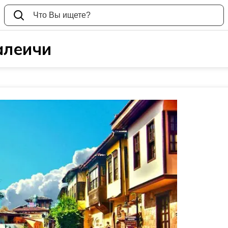
алеичи