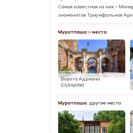
Самая известная из них – Мина
знаменитая Триумфальная Арка
Муратпаша
>
места
Ворота Адриана
(Üçkapılar)
Муратпаша
другие места