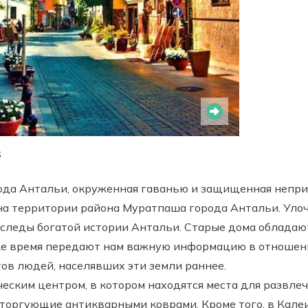
6
орода Антальи, окруженная гаванью и защищенная неп
на территории района Муратпаша города Антальи. Улоч
 следы богатой истории Антальи. Старые дома обладаю
 же время передают нам важную информацию в отношени
ов людей, населявших эти земли раннее.
еским центром, в котором находятся места для развлеч
 торгующие антикварными коврами. Кроме того, в Калеи