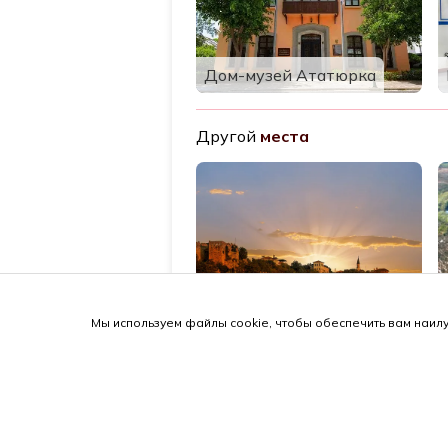
Дом-музей Ататюрка
Другой
места
Алания Замок
Мы используем файлы cookie, чтобы обеспечить вам наилу
© 2026 antalya.tc
Руководство
·
Мероприятия
·
Города