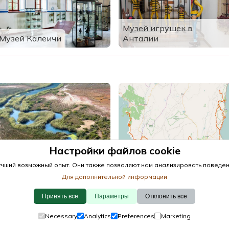
Музей игрушек в
Музей Калеичи
Анталии
Настройки файлов cookie
Птичий заповедник
Демре
Ликийский Путь
чший возможный опыт. Они также позволяют нам анализировать поведени
Для дополнительной информации
Принять все
Параметры
Отклонить все
·
Обнаружить
Политикой использования файлов cookie
·
Политико
Necessary
Analytics
Preferences
Marketing