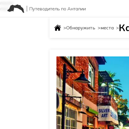
mesta
Путеводитель по Анталии
mesta
К
>
Обнаружить
>
места
>