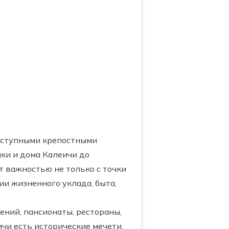
риступными крепостными
ки и дома Калеичи до
т важностью не только с точки
и жизненного уклада, быта,
ений, пансионаты, рестораны,
чи есть исторические мечети.