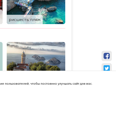
рисшесть пляж
Маяк Гелидоня
е пользователей, чтобы постоянно улучшать сайт для вас.
от местных, с
❤️
й конфиденциальности
·
Связаться с нами