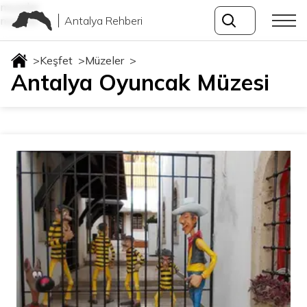
muzeler
Antalya Rehberi
muzeler
>
Keşfet
>
Müzeler
>
Antalya Oyuncak Müzesi