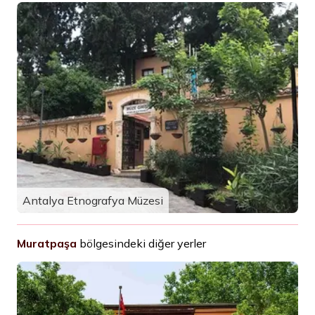
Antalya Etnografya Müzesi
Muratpaşa
bölgesindeki diğer yerler