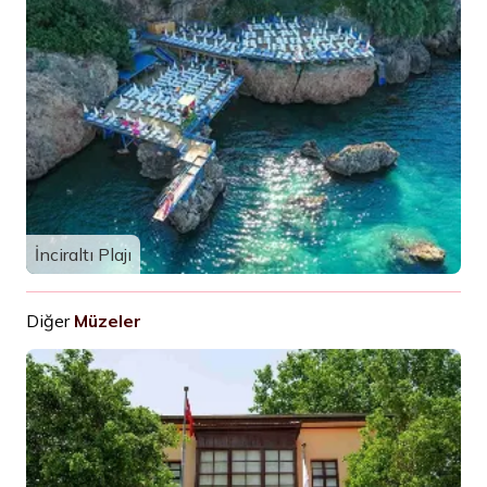
İnciraltı Plajı
Diğer
Müzeler