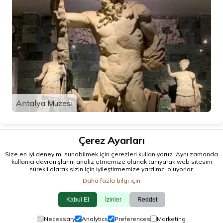
Antalya Müzesi
Çerez Ayarları
Size en iyi deneyimi sunabilmek için çerezleri kullanıyoruz. Aynı zamanda
kullanıcı davranışlarını analiz etmemize olanak tanıyarak web sitesini
sürekli olarak sizin için iyileştirmemize yardımcı oluyorlar.
Daha fazla bilgi için
Kabul Et
İzinler
Reddet
© 2026 antalya.tc
Necessary
Analytics
Preferences
Marketing