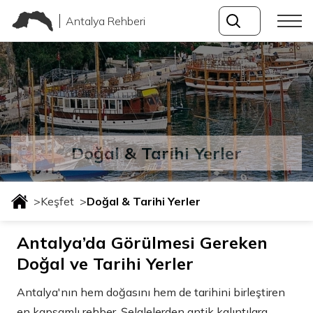
Antalya Rehberi
Doğal & Tarihi Yerler
>
Keşfet
>
Doğal & Tarihi Yerler
Antalya’da Görülmesi Gereken
Doğal ve Tarihi Yerler
Antalya'nın hem doğasını hem de tarihini birleştiren
en kapsamlı rehber. Şelalelerden antik kalıntılara,