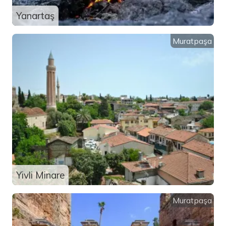
Yanartaş
Muratpaşa
Yivli Minare
Muratpaşa