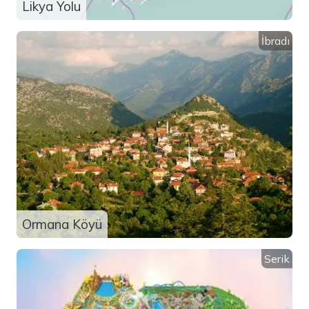
Likya Yolu
İbradı
Ormana Köyü
Serik