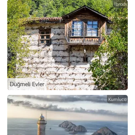
İbradı
Düğmeli Evler
Kumluca