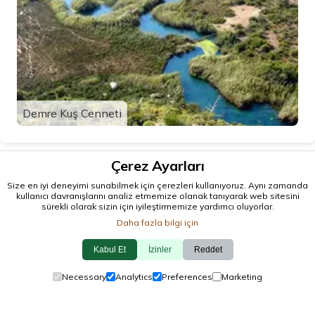
Demre Kuş Cenneti
Çerez Ayarları
Size en iyi deneyimi sunabilmek için çerezleri kullanıyoruz. Aynı zamanda
kullanıcı davranışlarını analiz etmemize olanak tanıyarak web sitesini
sürekli olarak sizin için iyileştirmemize yardımcı oluyorlar.
Daha fazla bilgi için
Kabul Et
İzinler
Reddet
© 2026 antalya.tc
Necessary
Analytics
Preferences
Marketing
Rehber
·
Etkinlikler
·
İlçeler
·
Keşfet