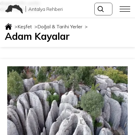
dogal-tarihi-yerler
Antalya Rehberi
dogal-tarihi-yerler
>
Keşfet
>
Doğal & Tarihi Yerler
>
Adam Kayalar