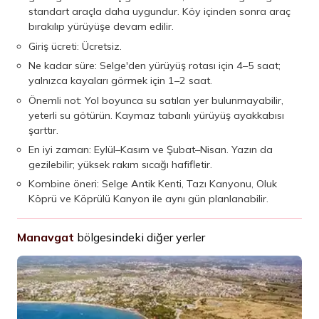
standart araçla daha uygundur. Köy içinden sonra araç
bırakılıp yürüyüşe devam edilir.
Giriş ücreti: Ücretsiz.
Ne kadar süre: Selge'den yürüyüş rotası için 4–5 saat;
yalnızca kayaları görmek için 1–2 saat.
Önemli not: Yol boyunca su satılan yer bulunmayabilir,
yeterli su götürün. Kaymaz tabanlı yürüyüş ayakkabısı
şarttır.
En iyi zaman: Eylül–Kasım ve Şubat–Nisan. Yazın da
gezilebilir; yüksek rakım sıcağı hafifletir.
Kombine öneri: Selge Antik Kenti, Tazı Kanyonu, Oluk
Köprü ve Köprülü Kanyon ile aynı gün planlanabilir.
Manavgat
bölgesindeki diğer yerler