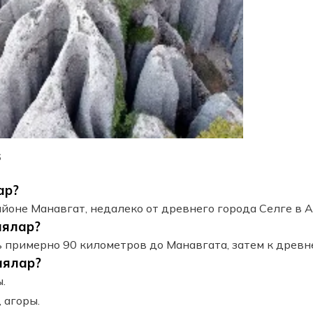
6
ар?
йоне Манавгат, недалеко от древнего города Селге в А
аялар?
 примерно 90 километров до Манавгата, затем к древне
аялар?
.
 агоры.