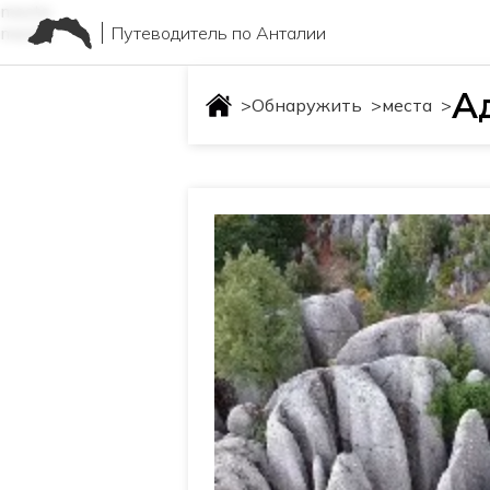
mesta
Путеводитель по Анталии
mesta
А
>
Обнаружить
>
места
>