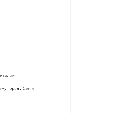
нталии.
му городу Селге.