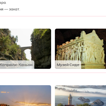
вра.
я — закат.
Копрюлю Каньон
Музей Сиде