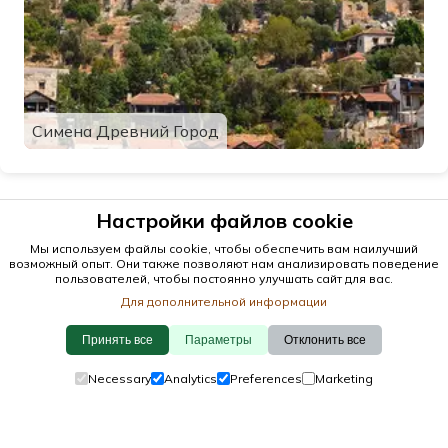
Симена Древний Город
Настройки файлов cookie
Мы используем файлы cookie, чтобы обеспечить вам наилучший
возможный опыт. Они также позволяют нам анализировать поведение
пользователей, чтобы постоянно улучшать сайт для вас.
Для дополнительной информации
Принять все
Параметры
Отклонить все
© 2026 antalya.tc
Necessary
Analytics
Preferences
Marketing
Руководство
·
Мероприятия
·
Города
·
Обнаружить
Политикой использования файлов cookie
·