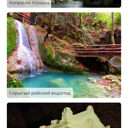
Копрюлю Каньон
Скрытый райский водопад