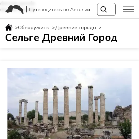
drevnie-goroda
Путеводитель по Анталии
drevnie-goroda
>
Обнаружить
>
Древние города
>
Сельге Древний Город