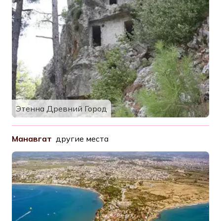
Этенна Древний Город
Манавгат
другие места