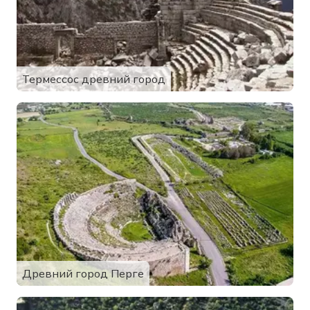
Термессос древний город
Древний город Перге