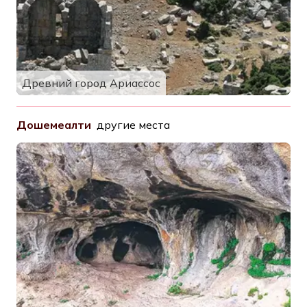
Древний город Ариассос
Дошемеалти
другие места