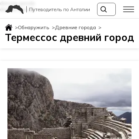
drevnie-goroda
Путеводитель по Анталии
drevnie-goroda
>
Обнаружить
>
Древние города
>
Термессос древний город