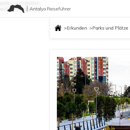
parks-und-plaetze
Antalya Reiseführer
parks-und-plaetze
>
Erkunden
>
Parks und Plätze