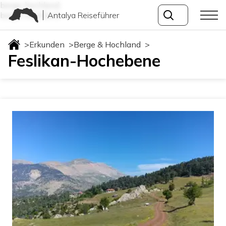
berge-hochland
Antalya Reiseführer
berge-hochland
>
Erkunden
>
Berge & Hochland
>
Feslikan-Hochebene