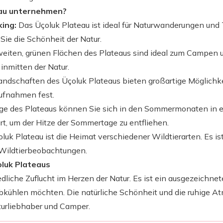
au unternehmen?
ing:
Das Üçoluk Plateau ist ideal für Naturwanderungen und 
ie die Schönheit der Natur.
eiten, grünen Flächen des Plateaus sind ideal zum Campen un
inmitten der Natur.
andschaften des Üçoluk Plateaus bieten großartige Möglichke
Aufnahmen fest.
e des Plateaus können Sie sich in den Sommermonaten in 
rt, um der Hitze der Sommertage zu entfliehen.
uk Plateau ist die Heimat verschiedener Wildtierarten. Es ist 
Wildtierbeobachtungen.
oluk Plateaus
dliche Zuflucht im Herzen der Natur. Es ist ein ausgezeichneter
abkühlen möchten. Die natürliche Schönheit und die ruhige 
aturliebhaber und Camper.