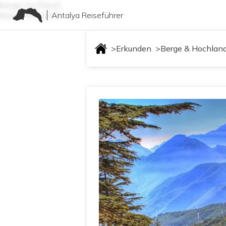
berge-hochland
Antalya Reiseführer
berge-hochland
>
Erkunden
>
Berge & Hochlan