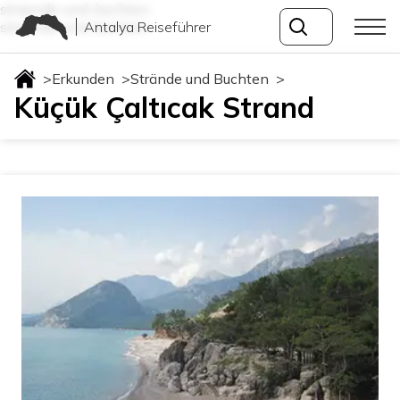
straende-und-buchten
Antalya Reiseführer
straende-und-buchten
>
Erkunden
>
Strände und Buchten
>
Küçük Çaltıcak Strand