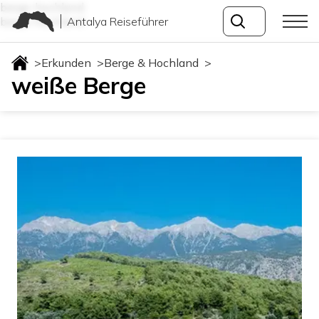
berge-hochland
Antalya Reiseführer
berge-hochland
>
Erkunden
>
Berge & Hochland
>
weiße Berge