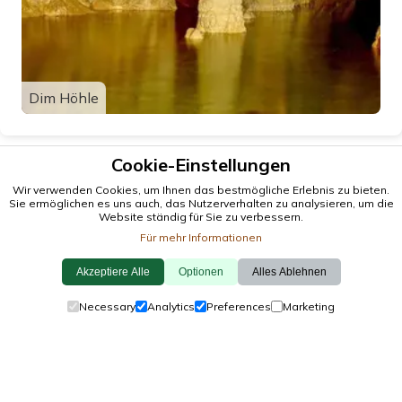
Dim Höhle
Cookie-Einstellungen
Wir verwenden Cookies, um Ihnen das bestmögliche Erlebnis zu bieten.
Sie ermöglichen es uns auch, das Nutzerverhalten zu analysieren, um die
Website ständig für Sie zu verbessern.
Für mehr Informationen
Akzeptiere Alle
Optionen
Alles Ablehnen
© 2026 antalya.tc
Necessary
Analytics
Preferences
Marketing
Leiten
·
Veranstaltungen
·
Städte
·
Erkunden
Cookie-Richtlinie
·
Datenschutzrichtlinie
·
Kontaktiere Uns
von einheimischen, mit
❤️