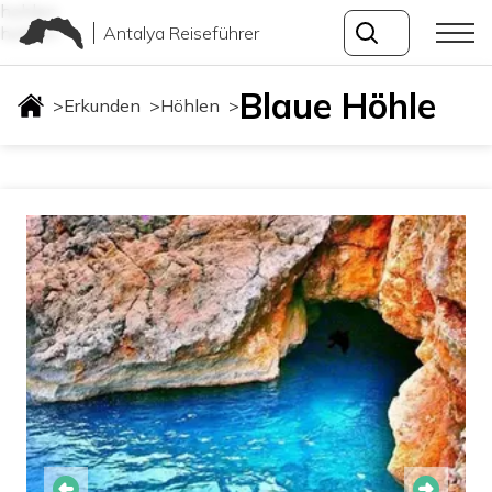
hohlen
Antalya Reiseführer
hohlen
Blaue Höhle
>
Erkunden
>
Höhlen
>