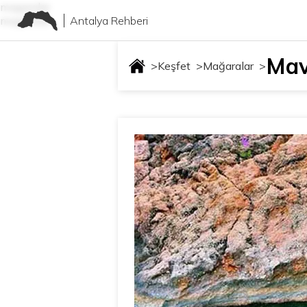
magaralar
Antalya Rehberi
magaralar
Mav
>
Keşfet
>
Mağaralar
>