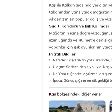
Kaş ile Kalkan arasında yer alan Ma
tabanından yansıyarak mağaranın i
Akdeniz’in en popüler dalış ve yüz
Sualtı Koridoru ve Işık Kırılması
Mağaranın içine doğru yüzdüğünüzde
uzunluğunda ve 40 metre genişliğin
yapanlar için ışık oyunlarının yara
Pratik Bilgiler
Nerede: Kaş-Kalkan yolu üzerinde, K
Ulaşım: Sadece deniz yoluyla; Kaş ve
Ne Yapılır: Şnorkelle yüzme, dalış ve 
İpucu: Güneş ışığının en dik geldiği
Kaş
bölgesindeki diğer yerler