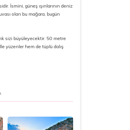
ir. İsmini, güneş ışınlarının deniz
yuvası olan bu mağara, bugün
nk sizi büyüleyecektir. 50 metre
lle yüzenler hem de tüplü dalış
r.