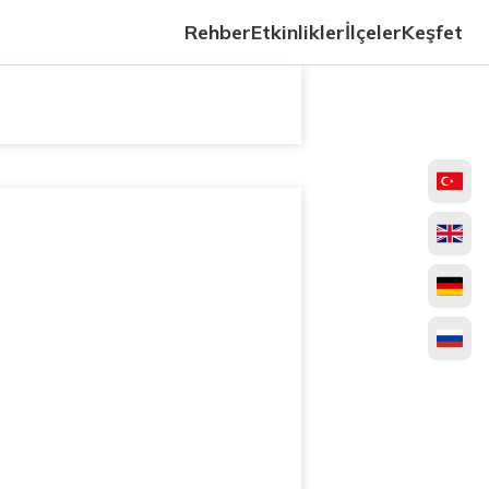
Rehber
Etkinlikler
İlçeler
Keşfet