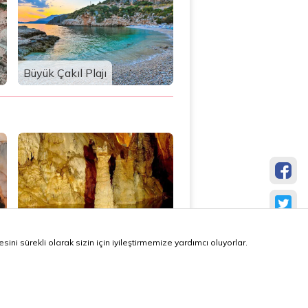
Büyük Çakıl Plajı
Dim Mağarası
ni sürekli olarak sizin için iyileştirmemize yardımcı oluyorlar.
yereller tarafından,
❤️
ile