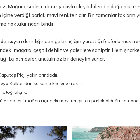
vi Mağara, sadece deniz yoluyla ulaşılabilen bir doğa mucizesid
çine verdiği parlak mavi renkten alır. Bir zamanlar fokların 
me noktalarından biridir.
, suyun derinliğinden gelen ışığın yarattığı fosforlu mavi re
deki mağara, çeşitli dehliz ve galerilere sahiptir. Hem şnorke
ttığı bu atmosfer, unutulmaz bir deneyim sunar.
aputaş Plajı yakınlarındadır.
ya Kalkan’dan kalkan teknelerle ulaşılır.
fotoğrafçılık.
 öğle saatleri, mağara içindeki mavi rengin en parlak olduğu zamandı