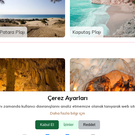
Patara Plajı
Kaputaş Plajı
Çerez Ayarları
Damlataş Mağarası
Yalan Dünya Mağarası
nı zamanda kullanıcı davranışlarını analiz etmemize olanak tanıyarak web sitesi
Daha fazla bilgi için
Kabul Et
İzinler
Reddet