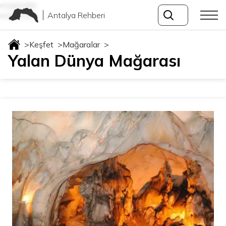
magaralar
Antalya Rehberi
magaralar
>
Keşfet
>
Mağaralar
>
Yalan Dünya Mağarası