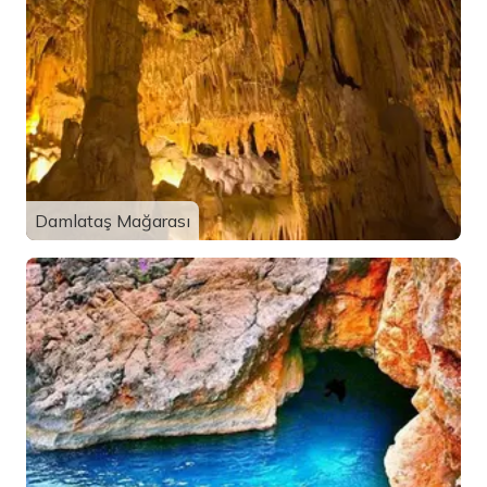
Damlataş Mağarası