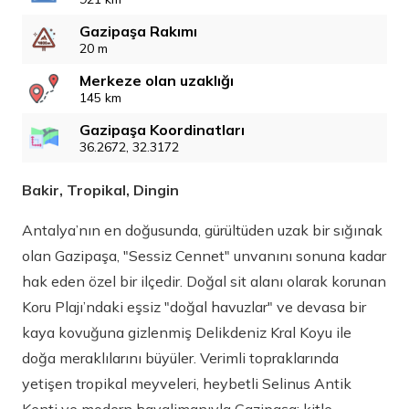
Gazipaşa Rakımı
20 m
Merkeze olan uzaklığı
145 km
Gazipaşa Koordinatları
36.2672, 32.3172
Bakir, Tropikal, Dingin
Antalya’nın en doğusunda, gürültüden uzak bir sığınak
olan Gazipaşa, "Sessiz Cennet" unvanını sonuna kadar
hak eden özel bir ilçedir. Doğal sit alanı olarak korunan
Koru Plajı’ndaki eşsiz "doğal havuzlar" ve devasa bir
kaya kovuğuna gizlenmiş Delikdeniz Kral Koyu ile
doğa meraklılarını büyüler. Verimli topraklarında
yetişen tropikal meyveleri, heybetli Selinus Antik