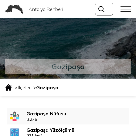
Antalya Rehberi
Gazipaşa
>
İlçeler
>
Gazipaşa
Gazipaşa Nüfusu
8.276
Gazipaşa Yüzölçümü
921 km²