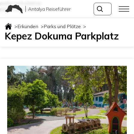
parks-und-plaetze
Antalya Reiseführer
parks-und-plaetze
>
Erkunden
>
Parks und Plätze
>
Kepez Dokuma Parkplatz