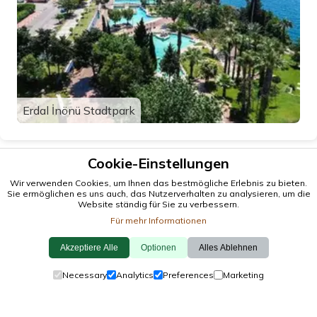
Erdal İnönü Stadtpark
Cookie-Einstellungen
Wir verwenden Cookies, um Ihnen das bestmögliche Erlebnis zu bieten.
Sie ermöglichen es uns auch, das Nutzerverhalten zu analysieren, um die
Website ständig für Sie zu verbessern.
Für mehr Informationen
Akzeptiere Alle
Optionen
Alles Ablehnen
© 2026 antalya.tc
Necessary
Analytics
Preferences
Marketing
Leiten
·
Veranstaltungen
·
Städte
·
Erkunden
Cookie-Richtlinie
·
Datenschutzrichtlinie
·
Kontaktiere Uns