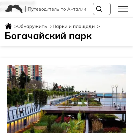
parki-i-ploshadi
Путеводитель по Анталии
parki-i-ploshadi
>
Обнаружить
>
Парки и площади
>
Богачайский парк