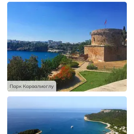
Парк Караалиоглу