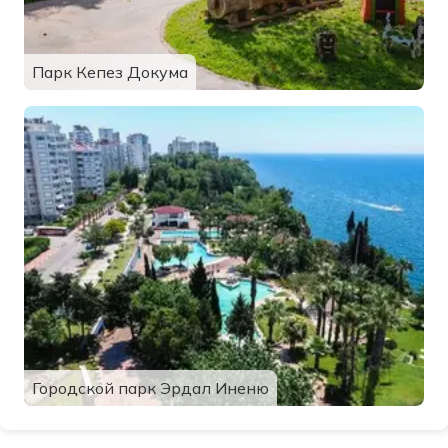
Парк Кепез Докума
Городской парк Эрдал Иненю