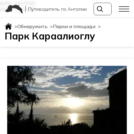
parki-i-ploshadi
Путеводитель по Анталии
parki-i-ploshadi
>
Обнаружить
>
Парки и площади
>
Парк Караалиоглу