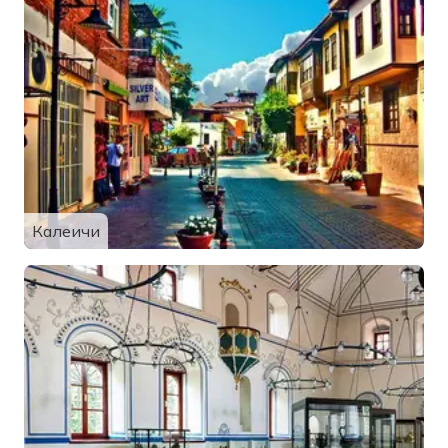
Калеичи