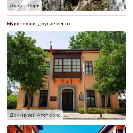
Дюден Парк
Муратпаша
другие места
Дом-музей Ататюрка