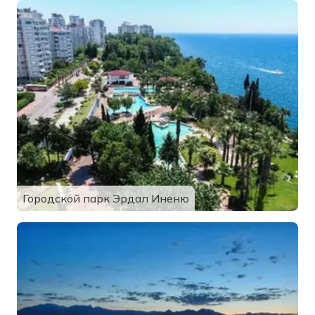
Городской парк Эрдал Иненю