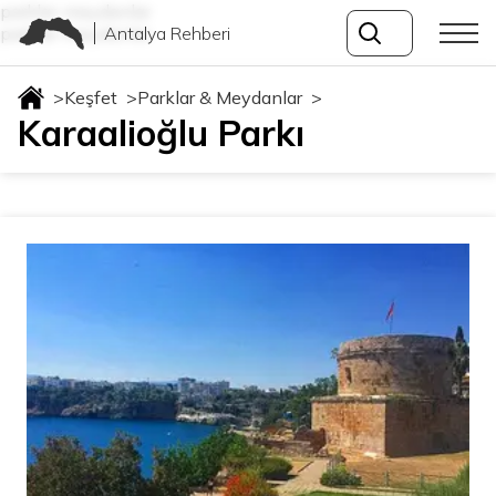
parklar-meydanlar
Antalya Rehberi
parklar-meydanlar
>
Keşfet
>
Parklar & Meydanlar
>
Karaalioğlu Parkı