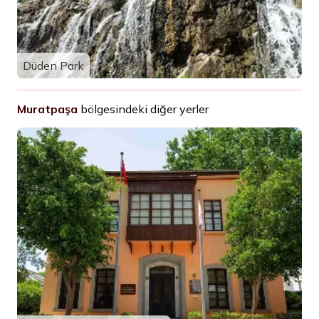
Düden Park
Muratpaşa
bölgesindeki diğer yerler