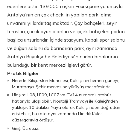
edenlere aittir. 139.000'i aşkın Foursquare yorumuyla
Antalya'nın en çok check-in yapılan parkı olma
unvanını yıllardır taşımaktadır. Çay bahçeleri, seyir
terasları, çocuk oyun alanları ve çiçek bahçeleri parkın
başlıca unsurlarıdır. İçinde stadyum, kapalı spor salonu
ve düğün salonu da barındıran park, aynı zamanda
Antalya Büyükşehir Belediyesi'nin idari binalarının
bulunduğu bir kent merkezi işlevi görür.
Pratik Bilgiler
Nerede: Kılıçarslan Mahallesi, Kaleiçi'nin hemen güneyi,
Muratpaşa. Şehir merkezine yürüyüş mesafesinde.
Ulaşım: L08, LF09, LC07 ve CV14 numaralı otobüs
hatlarıyla ulaşılabilir. Nostalji Tramvayı ile Kaleiçi'nden
yaklaşık 10 dakika. Yaya olarak Kaleiçi'nden doğrudan
erişilebilir; bu rota aynı zamanda Hıdırlık Kulesi
güzergahıyla örtüşür.
Giriş: Ücretsiz.