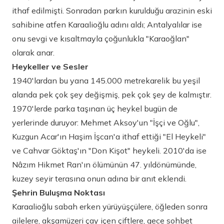
ithaf edilmişti. Sonradan parkın kurulduğu arazinin eski
sahibine atfen Karaalioğlu adını aldı; Antalyalılar ise
onu sevgi ve kısaltmayla çoğunlukla "Karaoğlan"
olarak anar.
Heykeller ve Sesler
1940'lardan bu yana 145.000 metrekarelik bu yeşil
alanda pek çok şey değişmiş, pek çok şey de kalmıştır.
1970'lerde parka taşınan üç heykel bugün de
yerlerinde duruyor: Mehmet Aksoy'un "İşçi ve Oğlu",
Kuzgun Acar'ın Haşim İşcan'a ithaf ettiği "El Heykeli"
ve Cahvar Göktaş'ın "Don Kişot" heykeli. 2010'da ise
Nâzım Hikmet Ran'ın ölümünün 47. yıldönümünde,
kuzey seyir terasına onun adına bir anıt eklendi.
Şehrin Buluşma Noktası
Karaalioğlu sabah erken yürüyüşçülere, öğleden sonra
ailelere, akşamüzeri çay içen çiftlere, gece sohbet