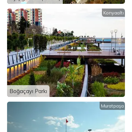
Konyaaltı
Boğaçayı Parkı
Muratpaşa