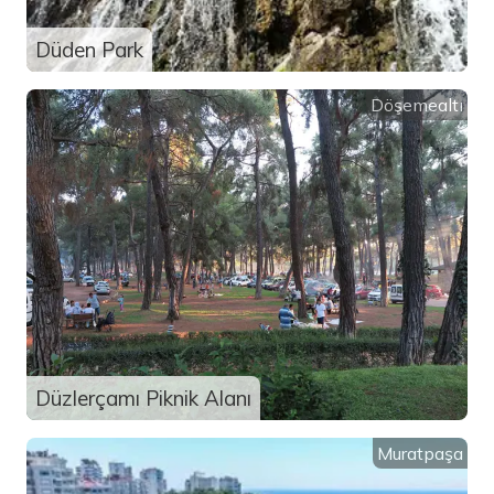
Düden Park
Döşemealtı
Düzlerçamı Piknik Alanı
Muratpaşa