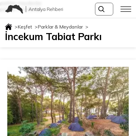
parklar-meydanlar
Antalya Rehberi
parklar-meydanlar
>
Keşfet
>
Parklar & Meydanlar
>
İncekum Tabiat Parkı