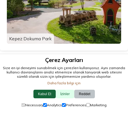
Kepez Dokuma Park
Çerez Ayarları
Size en iyi deneyimi sunabilmek için çerezleri kullanıyoruz. Aynı zamanda
kullanıcı davranışlarını analiz etmemize olanak tanıyarak web sitesini
sürekli olarak sizin için iyileştirmemize yardımcı oluyorlar.
Daha fazla bilgi için
Kabul Et
İzinler
Reddet
© 2026 antalya.tc
Necessary
Analytics
Preferences
Marketing
Rehber
·
Etkinlikler
·
İlçeler
·
Keşfet
Çerez Politikası
·
Gizlilik Politikası
·
Bize Ulaşın