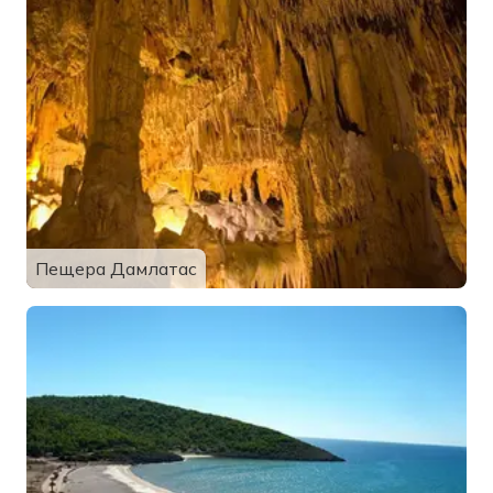
Пещера Дамлатас