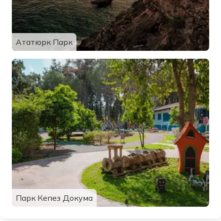
Ататюрк Парк
Парк Кепез Докума