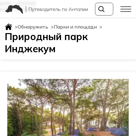
parki-i-ploshadi
Путеводитель по Анталии
parki-i-ploshadi
>
Обнаружить
>
Парки и площади
>
Природный парк
Инджекум