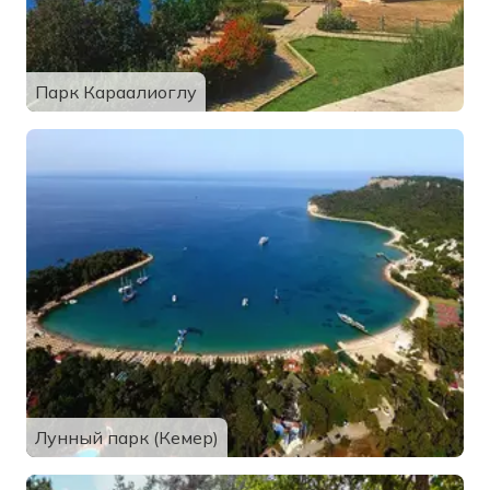
Парк Караалиоглу
Лунный парк (Кемер)