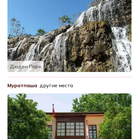
Дюден Парк
Муратпаша
другие места