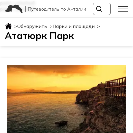
parki-i-ploshadi
Путеводитель по Анталии
parki-i-ploshadi
>
Обнаружить
>
Парки и площади
>
Ататюрк Парк