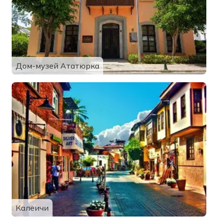
Дом-музей Ататюрка
Калеичи