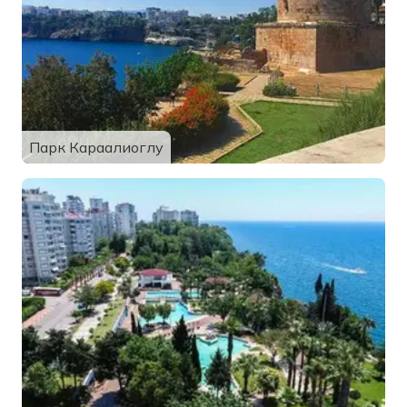
Парк Караалиоглу