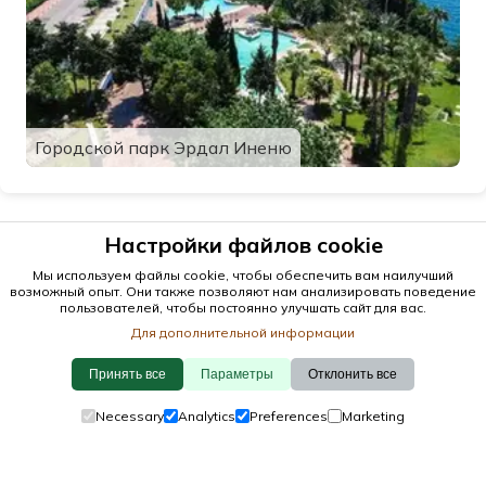
Городской парк Эрдал Иненю
Настройки файлов cookie
Мы используем файлы cookie, чтобы обеспечить вам наилучший
возможный опыт. Они также позволяют нам анализировать поведение
пользователей, чтобы постоянно улучшать сайт для вас.
Для дополнительной информации
Принять все
Параметры
Отклонить все
© 2026 antalya.tc
Necessary
Analytics
Preferences
Marketing
Руководство
·
Мероприятия
·
Города
·
Обнаружить
Политикой использования файлов cookie
·