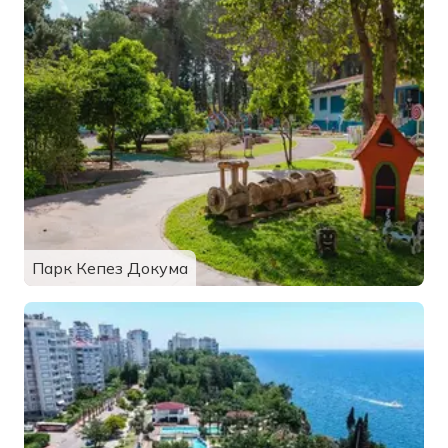
Парк Кепез Докума