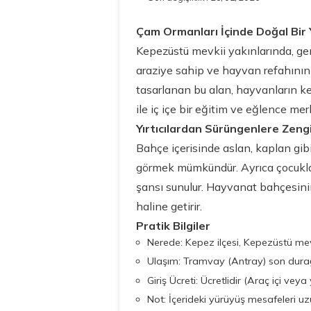
Çam Ormanları İçinde Doğal Bir
Kepezüstü mevkii yakınlarında, ge
araziye sahip ve hayvan refahının
tasarlanan bu alan, hayvanların ke
ile iç içe bir eğitim ve eğlence mer
Yırtıcılardan Sürüngenlere Zengin
Bahçe içerisinde aslan, kaplan gib
görmek mümkündür. Ayrıca çocukla
şansı sunulur. Hayvanat bahçesinin
haline getirir.
Pratik Bilgiler
Nerede: Kepez ilçesi, Kepezüstü mev
Ulaşım: Tramvay (Antray) son durağın
Giriş Ücreti: Ücretlidir (Araç içi veya
Not: İçerideki yürüyüş mesafeleri uzu