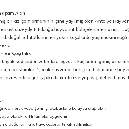
 Yaşam Alanı
niş bir kızılçam ormanının içine yayılmış olan Antalya Hayvan
 en üst düzeyde tutulduğu hayvanat bahçelerinden biridir. Do
ndi doğal habitatlarına en yakın koşullarda yaşamasını sağlar. 
kezidir.
 Bir Çeşitlilik
i büyük kedilerden zebralara, egzotik kuşlardan geniş bir sürü
r için oluşturulan "çocuk hayvanat bahçesi" bölümünde hayva
 çevresindeki geniş piknik alanları ve yapay göletler, burayı 
kii.
da inerek veya şehir içi otobüslerle kolayca ulaşılabilir.
 yaya olarak farklı tarifeler uygulanır).
n olduğu için rahat ayakkabılar tercih edilmelidir.