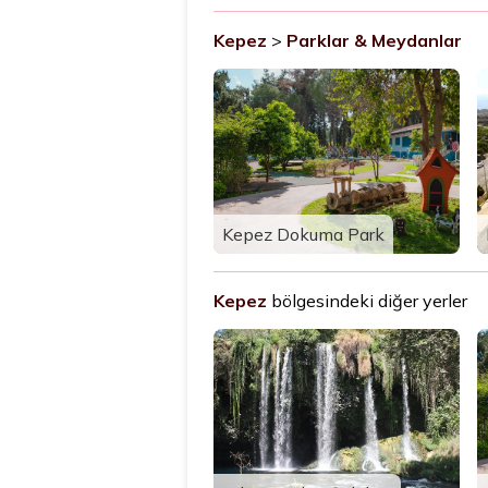
Kepez
>
Parklar & Meydanlar
Kepez Dokuma Park
Kepez
bölgesindeki diğer yerler