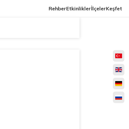
Rehber
Etkinlikler
İlçeler
Keşfet