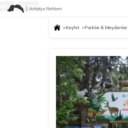
parklar-meydanlar
Antalya Rehberi
parklar-meydanlar
>
Keşfet
>
Parklar & Meydanlar