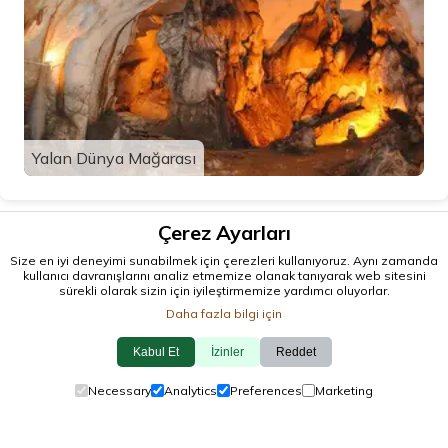
Yalan Dünya Mağarası
Çerez Ayarları
Size en iyi deneyimi sunabilmek için çerezleri kullanıyoruz. Aynı zamanda
kullanıcı davranışlarını analiz etmemize olanak tanıyarak web sitesini
sürekli olarak sizin için iyileştirmemize yardımcı oluyorlar.
Daha fazla bilgi için
Kabul Et
İzinler
Reddet
© 2026 antalya.tc
Necessary
Analytics
Preferences
Marketing
Rehber
·
Etkinlikler
·
İlçeler
·
Keşfet
Çerez Politikası
·
Gizlilik Politikası
·
Bize Ulaşın