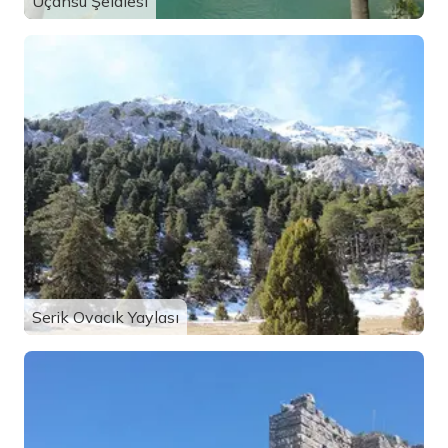
Uçansu Şelalesi
Serik Ovacık Yaylası