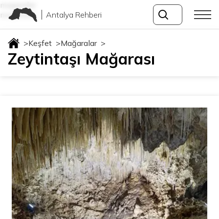
magaralar
Antalya Rehberi
magaralar
>
Keşfet
>
Mağaralar
>
Zeytintaşı Mağarası