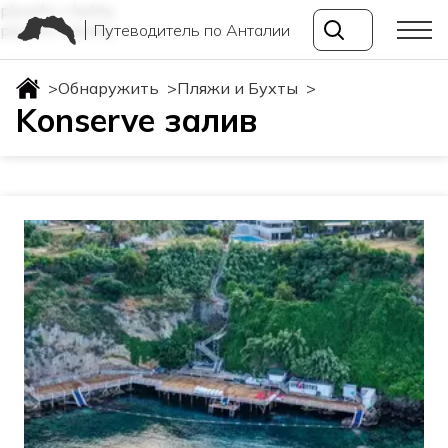
plyazhi-i-buhty
Путеводитель по Анталии
plyazhi-i-buhty
>
Обнаружить
>
Пляжи и Бухты
>
Konserve залив