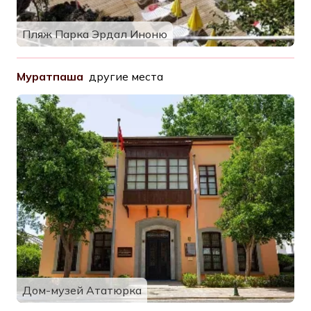
Пляж Парка Эрдал Иноню
Муратпаша
другие места
Дом-музей Ататюрка