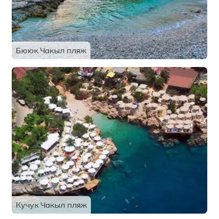
Бююк Чакыл пляж
Кучук Чакыл пляж