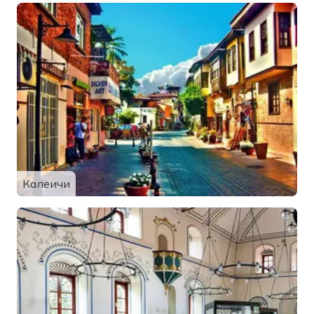
Калеичи