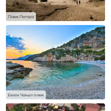
Пляж Патара
Бююк Чакыл пляж