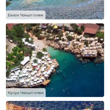
Бююк Чакыл пляж
Кучук Чакыл пляж