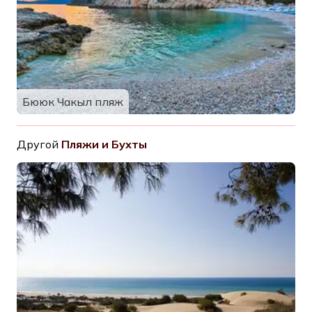
Бююк Чакыл пляж
Другой
Пляжи и Бухты