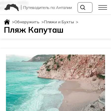
plyazhi-i-buhty
Путеводитель по Анталии
plyazhi-i-buhty
>
Обнаружить
>
Пляжи и Бухты
>
Пляж Капуташ