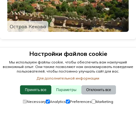
Остров Кекова
Настройки файлов cookie
Мы используем файлы cookie, чтобы обеспечить вам наилучший
возможный опыт. Они также позволяют нам анализировать поведение
пользователей, чтобы постоянно улучшать сайт для вас.
Для дополнительной информации
Принять все
Параметры
Отклонить все
© 2026 antalya.tc
Necessary
Analytics
Preferences
Marketing
Руководство
·
Мероприятия
·
Города
·
Обнаружить
Политикой использования файлов cookie
·
Политикой конфиденциальности
·
Связаться с нами