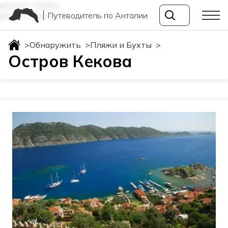
plyazhi-i-buhty
Путеводитель по Анталии
plyazhi-i-buhty
>
Обнаружить
>
Пляжи и Бухты
>
Остров Кекова