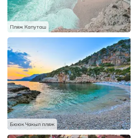
Пляж Капуташ
Бююк Чакыл пляж