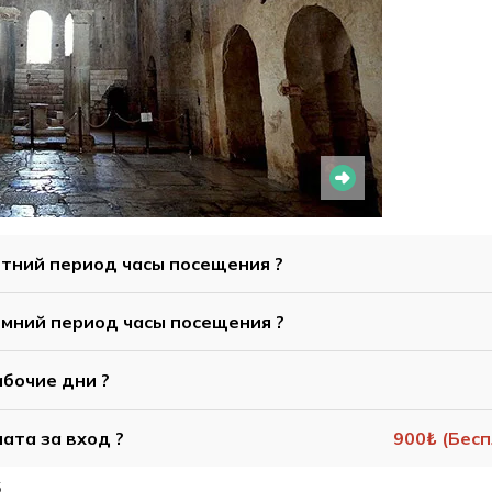
етний период часы посещения ?
имний период часы посещения ?
абочие дни ?
ата за вход ?
900₺ (Бес
5