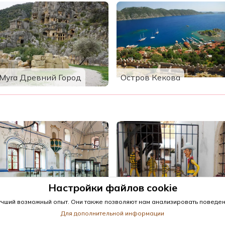
Myra Древний Город
Остров Кекова
Настройки файлов cookie
Музей игрушек в
Музей Калеичи
Анталии
чший возможный опыт. Они также позволяют нам анализировать поведени
Для дополнительной информации