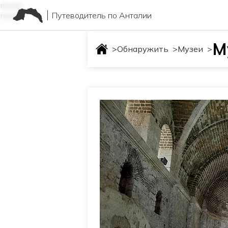
muzei
Путеводитель по Анталии
muzei
М
>
Обнаружить
>
Музеи
>