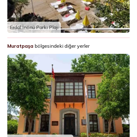
Erdal İnönü Parkı Plajı
Muratpaşa
bölgesindeki diğer yerler