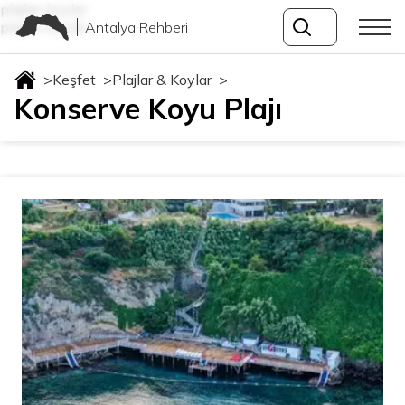
plajlar-koylar
Antalya Rehberi
plajlar-koylar
>
Keşfet
>
Plajlar & Koylar
>
Konserve Koyu Plajı