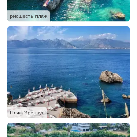
рисшесть пляж
Пляж Эренкус