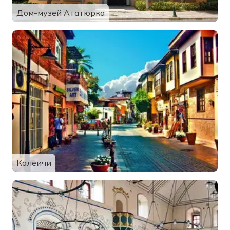
Дом-музей Ататюрка
Калеичи