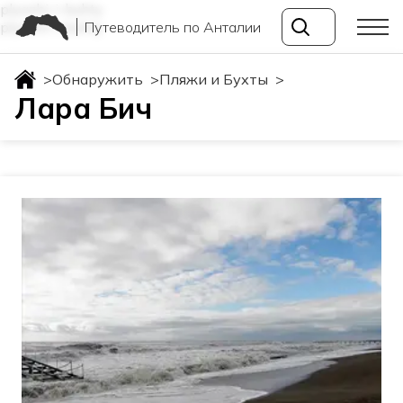
plyazhi-i-buhty
Путеводитель по Анталии
plyazhi-i-buhty
>
Обнаружить
>
Пляжи и Бухты
>
Лара Бич