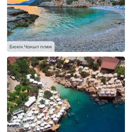
Бююк Чакыл пляж