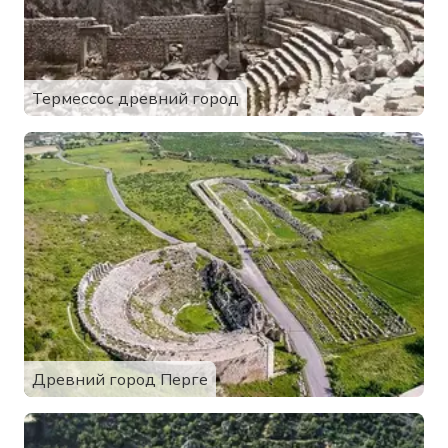
Термессос древний город
Древний город Перге