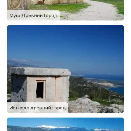
Myra Древний Город
Истлада древний город