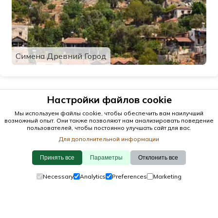
Симена Древний Город
Настройки файлов cookie
Мы используем файлы cookie, чтобы обеспечить вам наилучший
возможный опыт. Они также позволяют нам анализировать поведение
пользователей, чтобы постоянно улучшать сайт для вас.
Для дополнительной информации
Принять все
Параметры
Отклонить все
© 2026 antalya.tc
Necessary
Analytics
Preferences
Marketing
Руководство
·
Мероприятия
·
Города
·
Обнаружить
Политикой использования файлов cookie
·
Политикой конфиденциальности
·
Связаться с нами