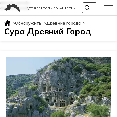
drevnie-goroda
Путеводитель по Анталии
drevnie-goroda
>
Обнаружить
>
Древние города
>
Сура Древний Город