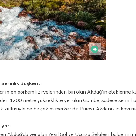
 Serinlik Başkenti
lar’ın en görkemli zirvelerinden biri olan Akdağ’ın eteklerine 
nden 1200 metre yükseklikte yer alan Gömbe, sadece serin ha
ak kültürüyle de bir çekim merkezidir. Burası, Akdeniz’in kavu
iyarı
 Akdağ’da yer alan Yeşil Göl ve Uçarsu Şelalesi, bölgenin m