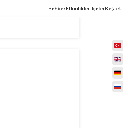
Rehber
Etkinlikler
İlçeler
Keşfet