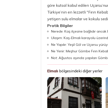
göre kutsal kabul edilen Uçarsu’nun
Türkiye’nin en lezzetli "Fırın Kebab
yetişen sulu elmalar ve kokulu sedir
Pratik Bilgiler
Nerede: Kaş ilçesine bağlıdır ancak
Ulaşım: Kaş-Elmalı karayolu üzerinden
Ne Yapılır: Yeşil Göl ve Uçarsu yürü
Ne Yenir: Meşhur Gömbe Fırın Kebabı
Not: Ağustos ayında yapılan Gömbe Pa
Elmalı
bölgesindeki diğer yerler