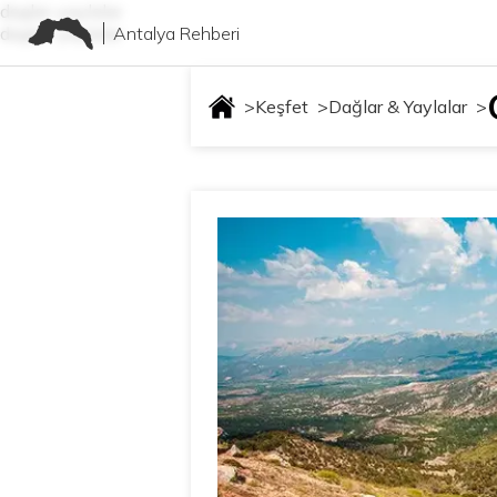
daglar-yaylalar
Antalya Rehberi
daglar-yaylalar
>
Keşfet
>
Dağlar & Yaylalar
>