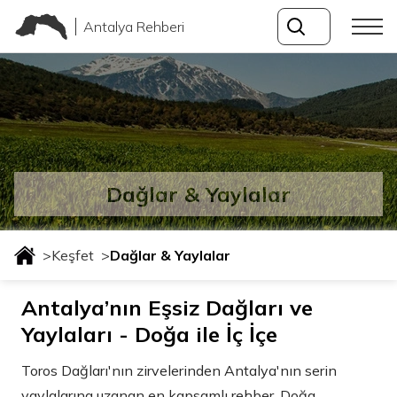
Antalya Rehberi
Dağlar & Yaylalar
>
Keşfet
>
Dağlar & Yaylalar
Antalya’nın Eşsiz Dağları ve
Yaylaları - Doğa ile İç İçe
Toros Dağları'nın zirvelerinden Antalya'nın serin
yaylalarına uzanan en kapsamlı rehber. Doğa