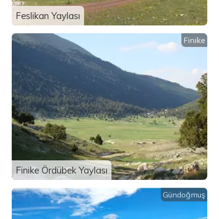
Feslikan Yaylası
Finike
Finike Ördübek Yaylası
Gündoğmuş