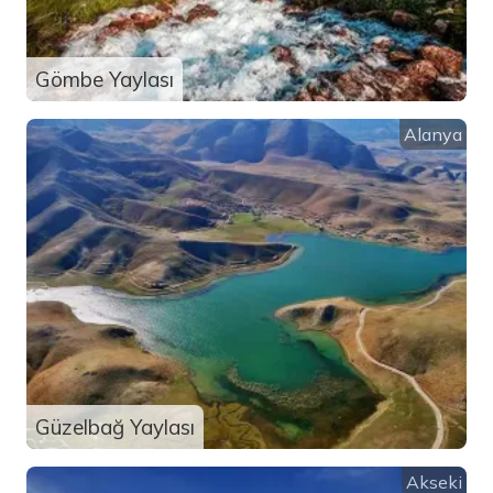
Gömbe Yaylası
Alanya
Güzelbağ Yaylası
Akseki