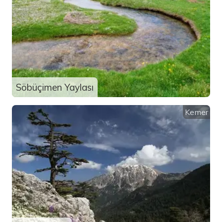
Söbüçimen Yaylası
Kemer