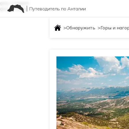
gory-i-nagore
Путеводитель по Анталии
gory-i-nagore
>
Обнаружить
>
Горы и наго