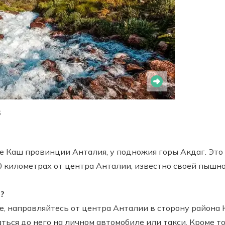
6
е Каш провинции Анталия, у подножия горы Акдаг. Это
 километрах от центра Анталии, известно своей пышн
?
е, направляйтесь от центра Анталии в сторону района 
аться до него на личном автомобиле или такси. Кроме т