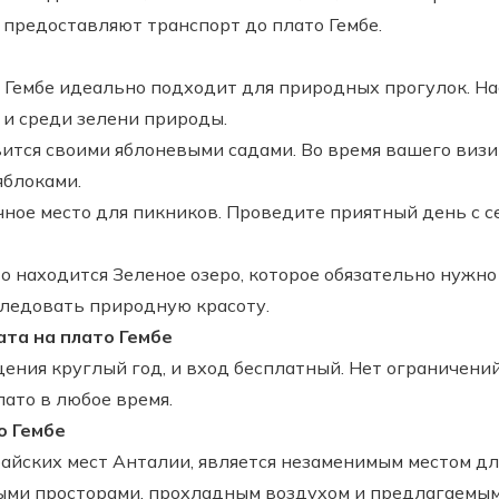
 предоставляют транспорт до плато Гембе.
 Гембе идеально подходит для природных прогулок. Н
 и среди зелени природы.
ится своими яблоневыми садами. Во время вашего визи
яблоками.
чное место для пикников. Проведите приятный день с с
о находится Зеленое озеро, которое обязательно нужно
следовать природную красоту.
ата на плато Гембе
ения круглый год, и вход бесплатный. Нет ограничени
ато в любое время.
о Гембе
райских мест Анталии, является незаменимым местом д
ными просторами, прохладным воздухом и предлагаемы