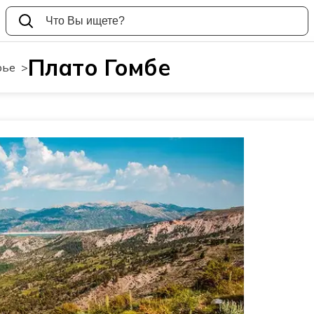
Плато Гомбе
рье
>