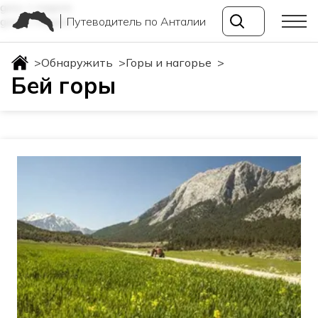
gory-i-nagore
Путеводитель по Анталии
gory-i-nagore
>
Обнаружить
>
Горы и нагорье
>
Бей горы