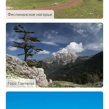
Фесликанское нагорье
Гора Тахталы