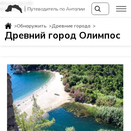
drevnie-goroda
Путеводитель по Анталии
drevnie-goroda
>
Обнаружить
>
Древние города
>
Древний город Олимпос