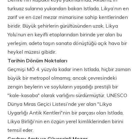
turkuaz sularına yukarıdan bakan Istlada, Likya’nın en
zarif ve en özel mezar mimarisine sahip kentlerinden
biridir. Büyük şehirlerin gürültüsünden uzak, Likya
Yolu’nun en keyifli etaplarından birinde yer alan bu
yerleşim, adeta taşın sanata dönüştüğü açık hava bir
heykel müzesi gibidir.
Tarihin Dönüm Noktaları
Geçmişi MÖ 4. yüzyıla kadar inen Istlada, hiçbir zaman
büyük bir metropol olmamış; ancak çevresindeki
zengin beylerin ve soyluların yaşadığı prestijli bir
"kale-kasaba" olarak varlığını sürdürmüştür. UNESCO
Dünya Miras Geçici Listesi’nde yer alan "Likya
Uygarlığı Antik Kentleri"nin bir parçası olan Istlada,
Likya Birliği’nin en özgün yerel kimliklerinden birini
temsil eder.
Goybey Anıtı ve Güvercinli Mezar