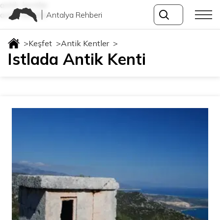
antik-kentler
Antalya Rehberi
antik-kentler
>
Keşfet
>
Antik Kentler
>
Istlada Antik Kenti