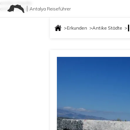
antike-staedte
Antalya Reiseführer
antike-staedte
>
Erkunden
>
Antike Städte
>