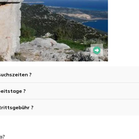
suchszeiten ?
beitstage ?
trittsgebühr ?
da?