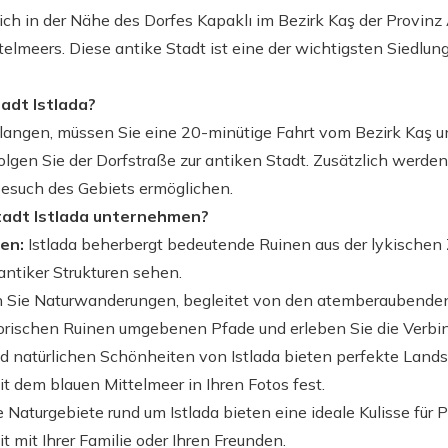
 sich in der Nähe des Dorfes Kapaklı im Bezirk Kaş der Provi
lmeers. Diese antike Stadt ist eine der wichtigsten Siedlu
adt Istlada?
elangen, müssen Sie eine 20-minütige Fahrt vom Bezirk Kaş 
olgen Sie der Dorfstraße zur antiken Stadt. Zusätzlich werde
esuch des Gebiets ermöglichen.
tadt Istlada unternehmen?
nen:
Istlada beherbergt bedeutende Ruinen aus der lykischen Z
ntiker Strukturen sehen.
Sie Naturwanderungen, begleitet von den atemberaubenden 
orischen Ruinen umgebenen Pfade und erleben Sie die Verbi
d natürlichen Schönheiten von Istlada bieten perfekte Lands
t dem blauen Mittelmeer in Ihren Fotos fest.
 Naturgebiete rund um Istlada bieten eine ideale Kulisse für
mit Ihrer Familie oder Ihren Freunden.