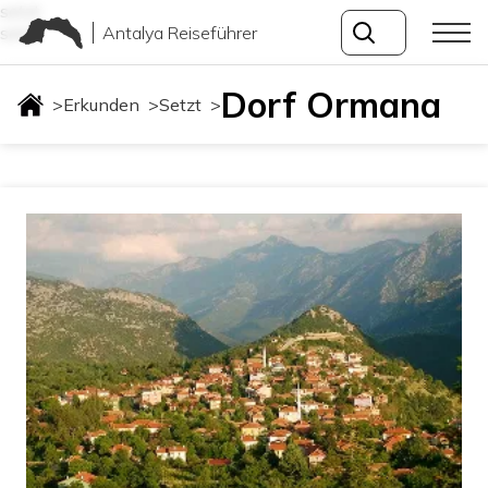
setzt
Antalya Reiseführer
setzt
Dorf Ormana
>
Erkunden
>
Setzt
>