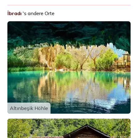
İbradı
's andere Orte
Altınbeşik Höhle