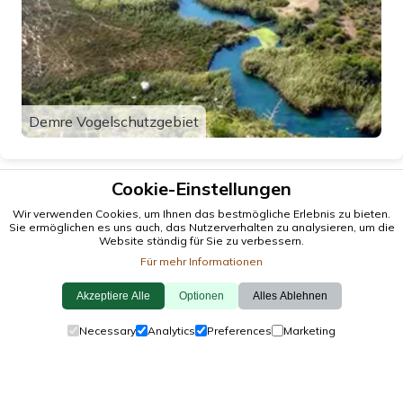
Demre Vogelschutzgebiet
Cookie-Einstellungen
Wir verwenden Cookies, um Ihnen das bestmögliche Erlebnis zu bieten.
Sie ermöglichen es uns auch, das Nutzerverhalten zu analysieren, um die
Website ständig für Sie zu verbessern.
Für mehr Informationen
Akzeptiere Alle
Optionen
Alles Ablehnen
© 2026 antalya.tc
Necessary
Analytics
Preferences
Marketing
Leiten
·
Veranstaltungen
·
Städte
·
Erkunden
Cookie-Richtlinie
·
Datenschutzrichtlinie
·
Kontaktiere Uns