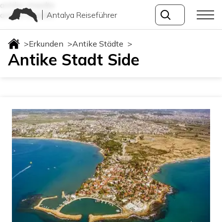
antike-staedte
Antalya Reiseführer
antike-staedte
>
Erkunden
>
Antike Städte
>
Antike Stadt Side