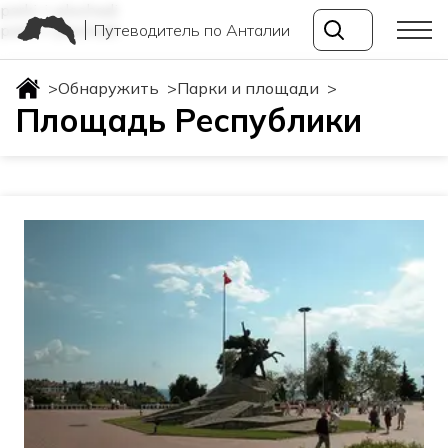
parki-i-ploshadi
Путеводитель по Анталии
parki-i-ploshadi
>
Обнаружить
>
Парки и площади
>
Площадь Республики