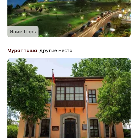
Ялим Парк
Муратпаша
другие места