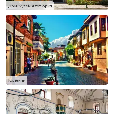
Дом-музей Ататюрка
Калеичи