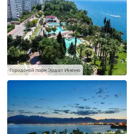
Городской парк Эрдал Иненю