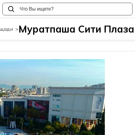
Муратпаша Сити Плаза
ощади
>