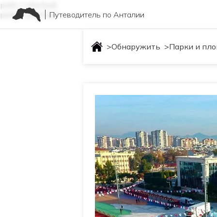
parki-i-ploshadi
Путеводитель по Анталии
parki-i-ploshadi
>
Обнаружить
>
Парки и пл