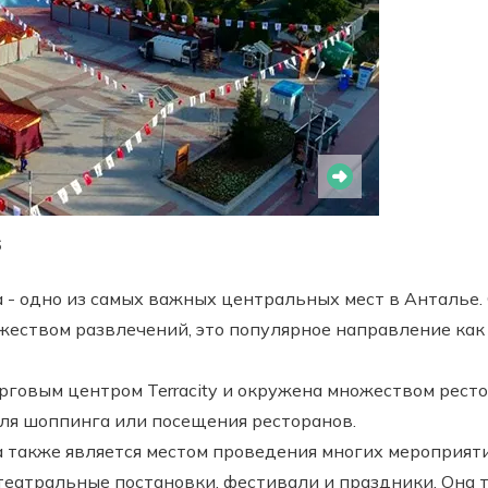
6
- одно из самых важных центральных мест в Анталье. 
еством развлечений, это популярное направление как д
говым центром Terracity и окружена множеством рестор
ля шоппинга или посещения ресторанов.
также является местом проведения многих мероприяти
театральные постановки, фестивали и праздники. Она 