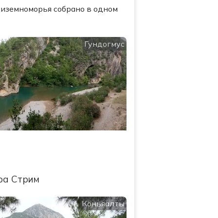
едиземноморья собрано в одном
Гундогмус
ра Стрим
Коньяалты