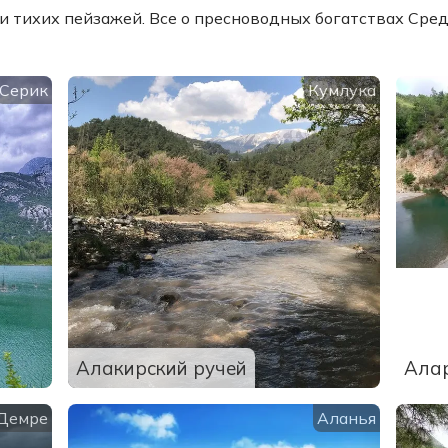
 и тихих пейзажей. Все о пресноводных богатствах Ср
Серик
Кумлука
Алакирский ручей
Ала
Демре
Аланья