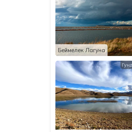
Беймелек Лагуна
Гун