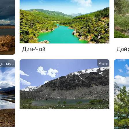
Дим-Чай
Дой
догмус
Каш