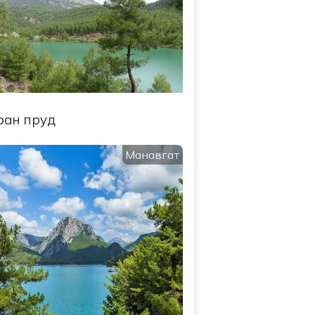
ран пруд
Манавгат