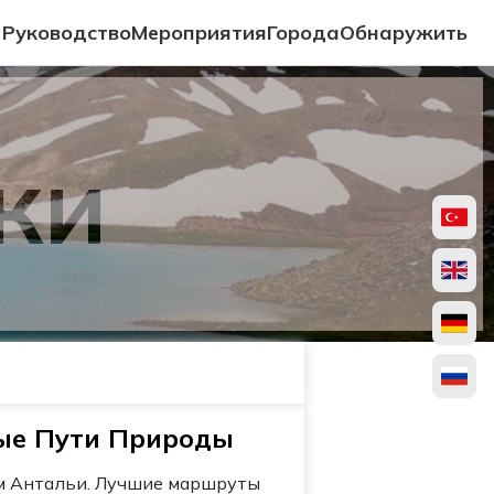
Руководство
Мероприятия
Города
Обнаружить
ки
ные Пути Природы
ам Антальи. Лучшие маршруты