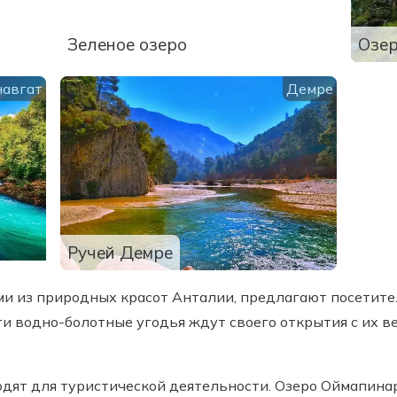
Зеленое озеро
Озер
авгат
Демре
Ручей Демре
ми из природных красот Анталии, предлагают посетите
и водно-болотные угодья ждут своего открытия с их 
дят для туристической деятельности. Озеро Оймапина