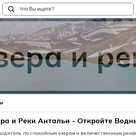
зера и ре
ки
ра и Реки Антальи - Откройте Вод
еводитель по спокойным озерам и величественным рек