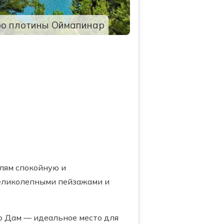
о плотины Оймапинар
лям спокойную и
великолепными пейзажами и
р Дам — идеальное место для