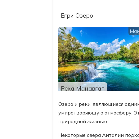
Егри Озеро
Ман
Река Манавгат
Озера и реки, являющиеся одни
умиротворяющую атмосферу. Эт
природной жизнью.
Некоторые озера Анталии подхо