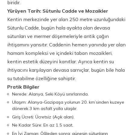
biridir.
Yürüyen Tarih: Sütunlu Cadde ve Mozaikler
Kentin merkezinde yer alan 250 metre uzunluğundaki
Sütunlu Cadde, bugün hala ayakta olan devasa
sütunları ve mermer döşemeleriyle antik çağın
ihtişamını yansıtır. Caddenin hemen yanında yer alan
hamam kompleksi ve içindeki taban mozaikleri,
kentin estetik düzeyini kanıtlar. Ayrıca kentin su
ihtiyacını karşılayan devasa sarnıçlar, bugün bile hala
su tutabilme özelliğine sahiptir.
Pratik Bilgiler
Nerede: Alanya, Seki Köyü sınırlarında.
Ulaşım: Alanya-Gazipaşa yolunun 20. km’sinden kuzeye
dönerek 3 km asfalt yolla ulaşılır.
Giriş Ücreti: Ücretsiz (Açık alan).
Ne Kadar Süre: En az 1.5 saat.
En İyi Zaman: Öğleden sonra; güneşin sütunların