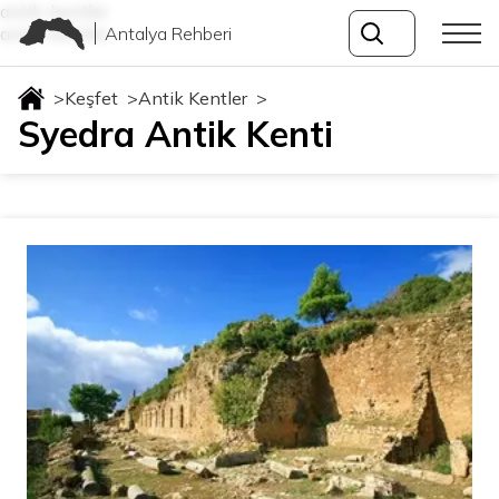
antik-kentler
Antalya Rehberi
antik-kentler
>
Keşfet
>
Antik Kentler
>
Syedra Antik Kenti