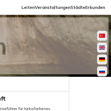
Leiten
Veranstaltungen
Städte
Erkunden
n
ft
seführer für türkisfarbenes