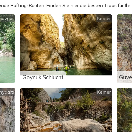
de Rafting-Routen. Finden Sie hier die besten Tipps für Ihr 
navgat
Kemer
Goynuk Schlucht
Guve
nyaaltı
Kemer