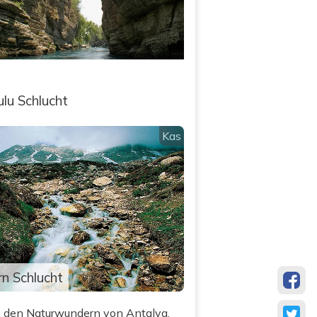
lu Schlucht
Kas
rn Schlucht
zu den Naturwundern von Antalya,