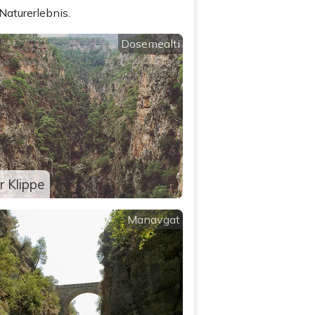
Naturerlebnis.
Dosemealti
r Klippe
Manavgat