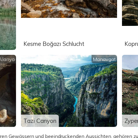
Kesme Boğazı Schlucht
Kopru
Alanya
Manavgat
Tazi Canyon
Zype
lklaren Gewässern und beeindruckenden Aussichten, gehören 