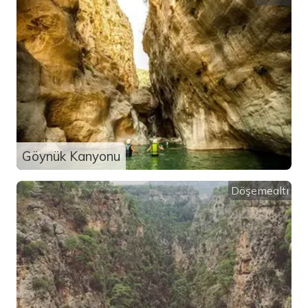
Göynük Kanyonu
Döşemealtı