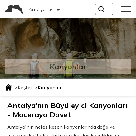
Antalya Rehberi
Kanyonlar
>
Keşfet
>
Kanyonlar
Antalya’nın Büyüleyici Kanyonları
- Maceraya Davet
Antalya'nın nefes kesen kanyonlarında doğa ve
macerayı keşfedin. Turkuaz sular, dev kayalıklar ve