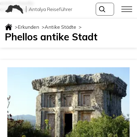
antike-staedte
Antalya Reiseführer
antike-staedte
>
Erkunden
>
Antike Städte
>
Phellos antike Stadt